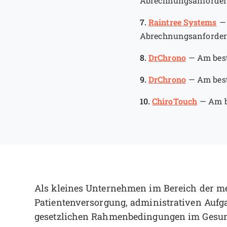
Abrechnungsanforde
7.
Raintree Systems
Abrechnungsanforde
8.
DrChrono
—
Am best
9.
DrChrono
—
Am best
10.
ChiroTouch
—
Am b
Als kleines Unternehmen im Bereich der me
Patientenversorgung, administrativen Auf
gesetzlichen Rahmenbedingungen im Gesund