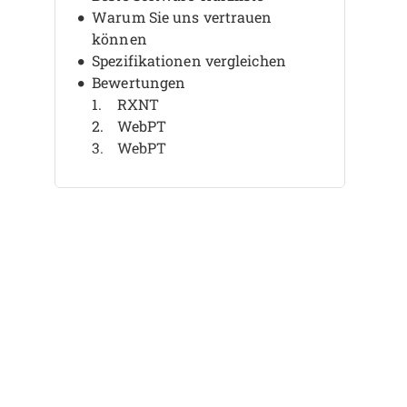
Warum Sie uns vertrauen
können
Spezifikationen vergleichen
Bewertungen
RXNT
WebPT
WebPT
Therapy Notes
Therapy Notes
Raintree Systems
Raintree Systems
DrChrono
DrChrono
ChiroTouch
Weitere Softwarelösungen für
medizinische Abrechnung für
kleine Unternehmen
Weitere Bewertungen