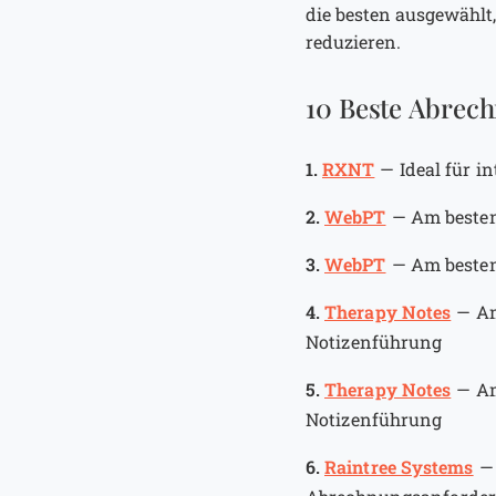
die besten ausgewählt
reduzieren.
10 Beste Abrech
1.
RXNT
—
Ideal für i
2.
WebPT
—
Am besten
3.
WebPT
—
Am besten
4.
Therapy Notes
—
Am
Notizenführung
5.
Therapy Notes
—
Am
Notizenführung
6.
Raintree Systems