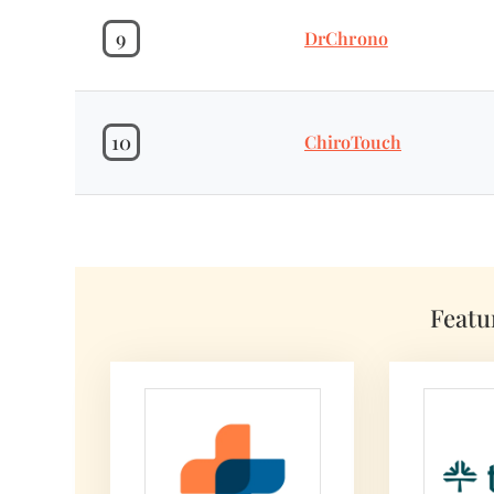
9
DrChrono
10
ChiroTouch
Featu