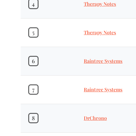
4
Therapy Notes
5
Therapy Notes
6
Raintree Systems
7
Raintree Systems
8
DrChrono