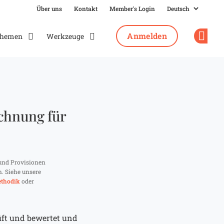
Über uns
Kontakt
Member's Login
Anmelden
hemen
Werkzeuge
Op
echnung für
und Provisionen
n. Siehe unsere
thodik
oder
üft und bewertet und