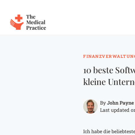
The Medical Practice
Skip to main content
FINANZVERWALTUN
10 beste Soft
kleine Unter
John Payne
By
Last updated on
Ich habe die beliebte