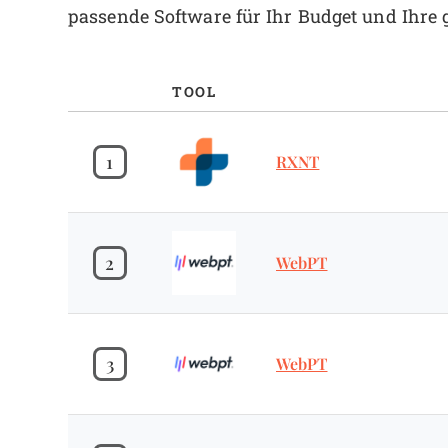
passende Software für Ihr Budget und Ihre 
TOOL
1
RXNT
2
WebPT
3
WebPT