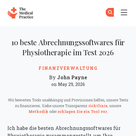
The Medical Practice
Zu
An
Skip to main content
10 beste Abrechnungssoftwares für
Physiotherapie im Test 2026
FINANZVERWALTUNG
John Payne
By
on May 29, 2026
Wir bewerten Tools unabhängig und Provisionen helfen, unsere Tests
zu finanzieren. Siehe unsere Transparenz
richtlinie
, unsere
Methodik
oder
schlagen Sie ein Tool vor
.
Ich habe die besten Abrechnungssoftwares für
Physiotherapie zusammengestellt, um Ihre