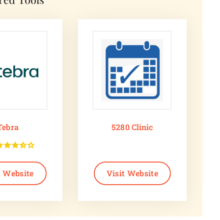
Tebra
5280 Clinic
t Website
Visit Website