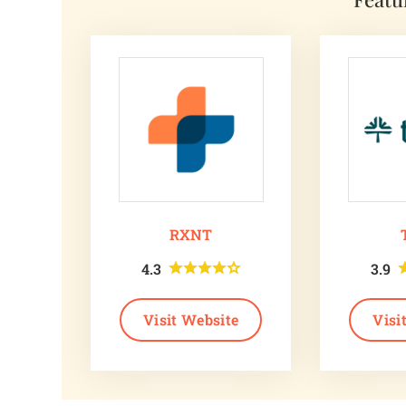
RXNT
4.3
3.9
Visit Website
Visi