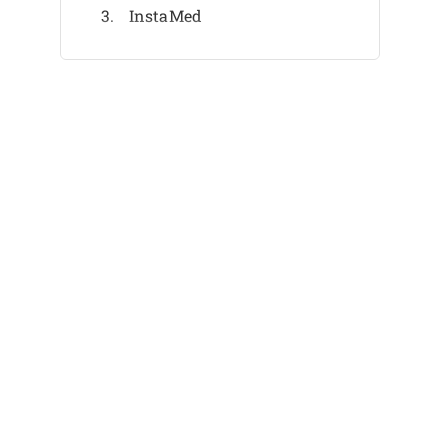
InstaMed
Elavon
Elavon
Paymentus
Paymentus
Flywire
Flywire
Ingenico
Weitere Lösungen für
Gesundheitszahlungen
Auswahlkriterien
So wählen Sie aus
Was sind Lösungen für
Gesundheitszahlungen?
Funktionen
Vorteile
Kosten & Preise
FAQs