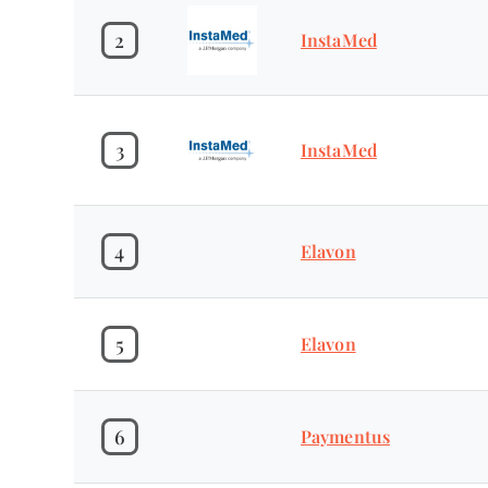
2
InstaMed
3
InstaMed
4
Elavon
5
Elavon
6
Paymentus