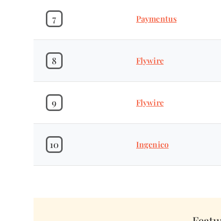
7
Paymentus
8
Flywire
9
Flywire
10
Ingenico
Featu