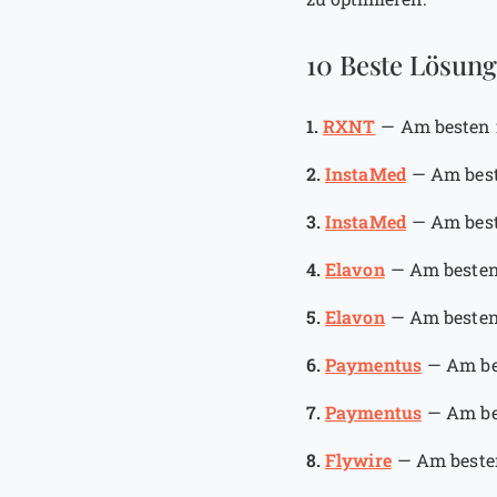
10 Beste Lösung
1.
RXNT
—
Am besten 
2.
InstaMed
—
Am best
3.
InstaMed
—
Am best
4.
Elavon
—
Am besten
5.
Elavon
—
Am besten
6.
Paymentus
—
Am be
7.
Paymentus
—
Am be
8.
Flywire
—
Am beste