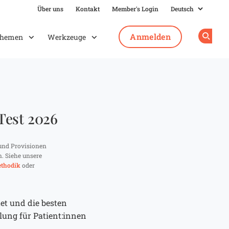
Über uns
Kontakt
Member's Login
Anmelden
hemen
Werkzeuge
Op
Test 2026
und Provisionen
n. Siehe unsere
thodik
oder
et und die besten
ung für Patient:innen