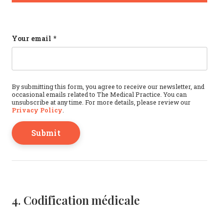
URL
Your email
*
This field is for validation purposes and should b
By submitting this form, you agree to receive our newsletter, and
occasional emails related to The Medical Practice. You can
unsubscribe at any time. For more details, please review our
Privacy Policy
.
4. Codification médicale