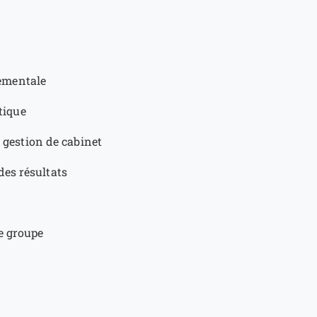
tementale
ytique
a gestion de cabinet
des résultats
de groupe