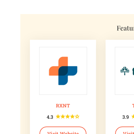
Featu
RXNT
4.3
3.9
Visit Website
Visi