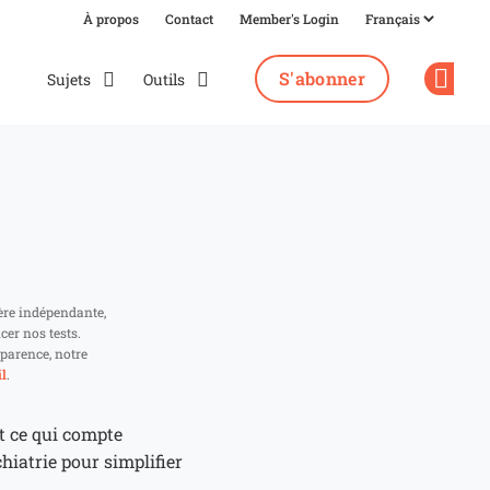
À propos
Contact
Member's Login
S'abonner
Sujets
Outils
Op
ère indépendante,
cer nos tests.
parence, notre
l
.
t ce qui compte
chiatrie pour simplifier