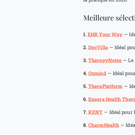
Meilleure sélec
1.
EHR Your Way
—
Id
2.
DocVilla
—
Idéal pou
3.
TherapyNotes
—
Le 
4.
Osmind
—
Idéal pou
5.
TheraPlatform
—
Id
6.
Ensora Health Ther
7.
RXNT
—
Idéal pour 
8.
CharmHealth
—
Idéa