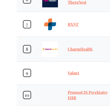
TheraNest
7
RXNT
8
CharmHealth
9
Valant
PrognoCIS Psychiatry
10
EHR