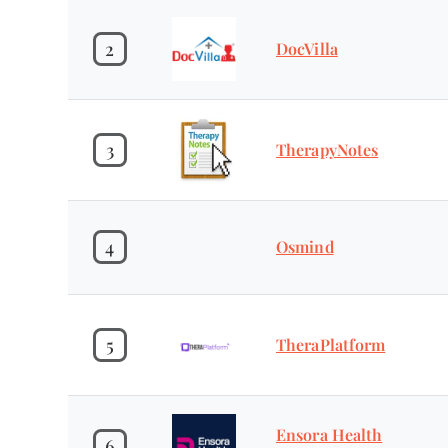
2
DocVilla
3
TherapyNotes
4
Osmind
5
TheraPlatform
Ensora Health
6