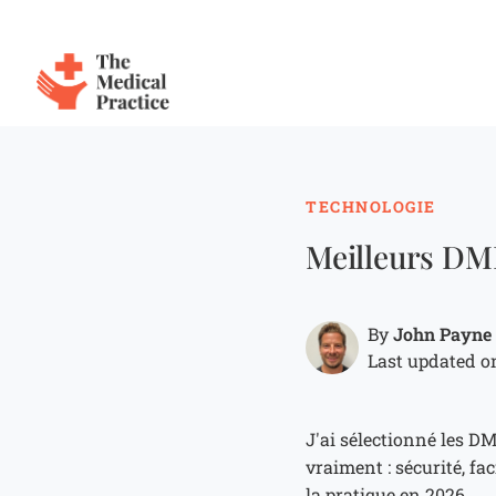
The Medical Practice
Skip to main content
TECHNOLOGIE
Meilleurs DMI
John Payne
By
Last updated on
J'ai sélectionné les D
vraiment : sécurité, fac
la pratique en 2026.