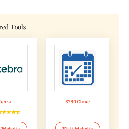
red Tools
Tebra
5280 Clinic
t Website
Visit Website