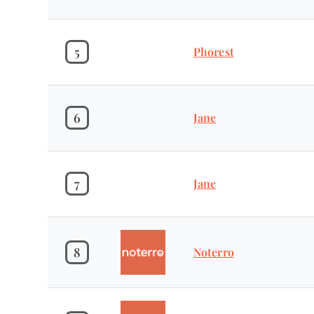
5
Phorest
6
Jane
7
Jane
8
Noterro