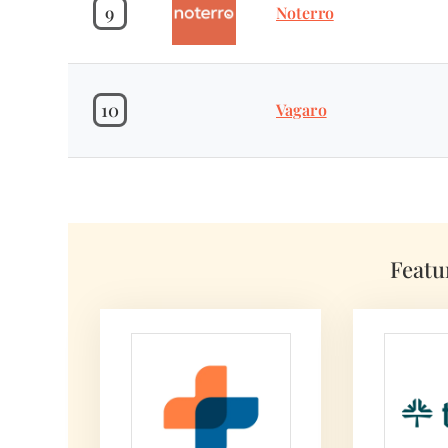
9
Noterro
10
Vagaro
Featu