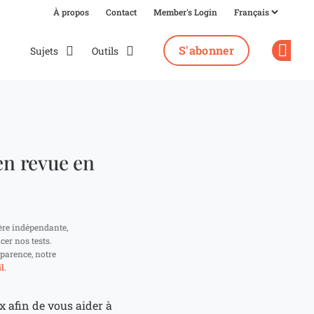
À propos
Contact
Member's Login
S'abonner
Sujets
Outils
Op
en revue en
ère indépendante,
cer nos tests.
parence, notre
l
.
x afin de vous aider à