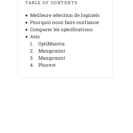
TABLE OF CONTENTS
Meilleure sélection de logiciels
Pourquoi nous faire confiance
Comparer les spécifications
Avis
OptiMantra
Mangomint
Mangomint
Phorest
Phorest
Jane
Jane
Noterro
Noterro
Vagaro
Autres logiciels pour spas
médicaux
Avis associés