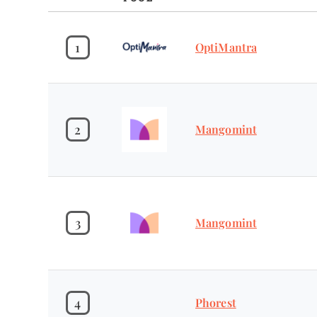
1
OptiMantra
2
Mangomint
3
Mangomint
4
Phorest