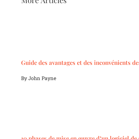
More Articles
Guide des avantages et des inconvénients des
By
John Payne
10 phases de mise en œuvre d’un logiciel de 