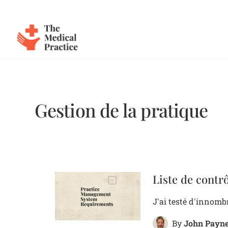
The Medical Practice
Skip to main content
Gestion de la pratique
Liste de contrô
J'ai testé d'innombr
John Payn
By