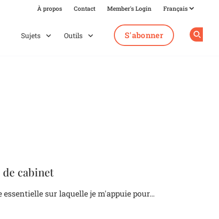
À propos
Contact
Member's Login
S'abonner
Sujets
Outils
Op
n de cabinet
e essentielle sur laquelle je m'appuie pour…