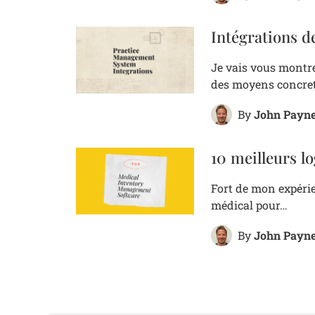
Intégrations 
Je vais vous montre
des moyens concre
John Payn
By
10 meilleurs l
Fort de mon expérien
médical pour…
John Payn
By