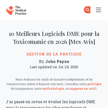
The Medical Practice
Ab
S'
Skip to main content
10 Meilleurs Logiciels DME pour la
Toxicomanie en 2026 [Mes Avis]
GESTION DE LA PRATIQUE
John Payne
By
Last updated on Jul 24, 2026
Nous évaluons les outils de manière indépendante, et les
commissions aident à financer nos tests. Consultez notre
politique
de transparence, notre
méthodologie
, ou
suggérez un outil
.
J’ai passé en revue et évalué les logiciels DME
pour la toxicomanie les plus populaires et