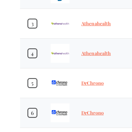
3
Athenahealth
4
Athenahealth
5
DrChrono
6
DrChrono