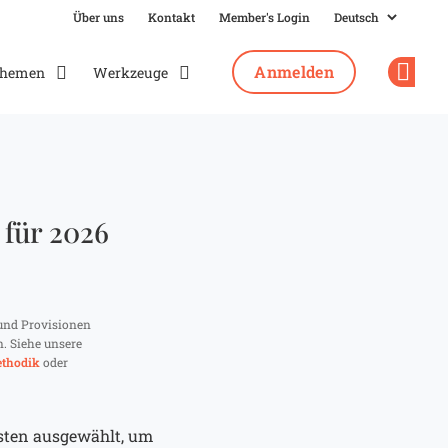
Über uns
Kontakt
Member's Login
Anmelden
hemen
Werkzeuge
Op
für 2026
und Provisionen
n. Siehe unsere
thodik
oder
esten ausgewählt, um