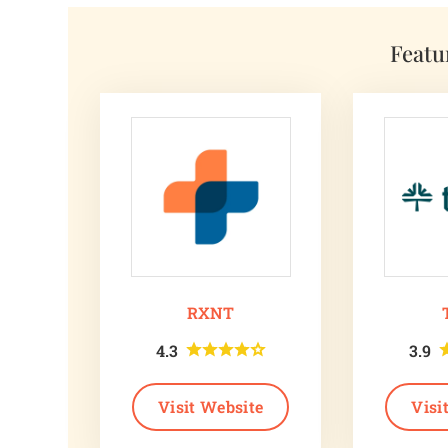
Featu
RXNT
4.3
3.9
Visit Website
Visi