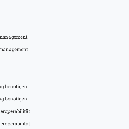
enmanagement
enmanagement
ng benötigen
ng benötigen
roperabilität
roperabilität