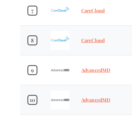
7
CareCloud
8
CareCloud
9
AdvancedMD
10
AdvancedMD