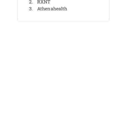
RXNT
Athenahealth
Athenahealth
DrChrono
DrChrono
CareCloud
CareCloud
AdvancedMD
AdvancedMD
Weitere mobile EHR
Ähnliche Bewertungen
Auswahlkriterien
So wählen Sie aus
Was ist Mobile EHR?
Funktionen
Vorteile
Kosten & Preise
FAQs