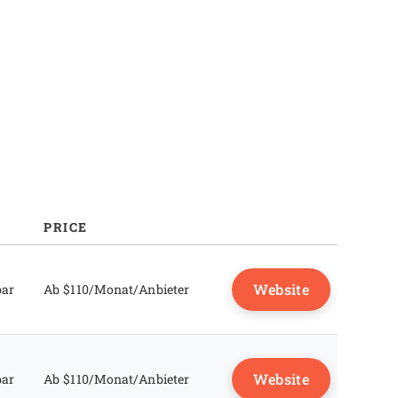
PRICE
Website
bar
Ab $110/Monat/Anbieter
Website
bar
Ab $110/Monat/Anbieter