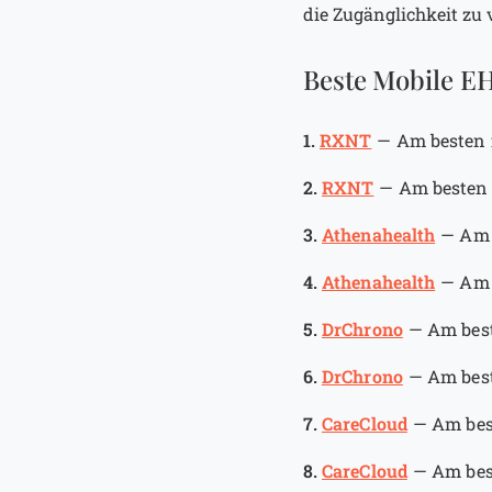
die Zugänglichkeit zu
Beste Mobile EH
1.
RXNT
—
Am besten 
2.
RXNT
—
Am besten 
3.
Athenahealth
—
Am 
4.
Athenahealth
—
Am 
5.
DrChrono
—
Am best
6.
DrChrono
—
Am best
7.
CareCloud
—
Am bes
8.
CareCloud
—
Am bes