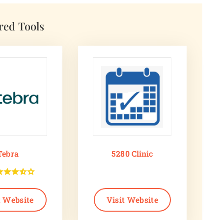
red Tools
Tebra
5280 Clinic
t Website
Visit Website