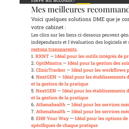
Mes meilleures recommanda
Voici quelques solutions DME que je co
votre cabinet :
Les clics sur les liens ci-dessous peuvent gé
indépendants et l’évaluation des logiciels et 
restons transparents
.
RXNT
Idéal pour les outils intégrés de p
1.
—
OptiMantra
Idéal pour la gestion des so
2.
—
ClinicTracker
Idéal pour les workflows 
3.
—
NextGEN
Idéal pour les établissements 
4.
—
et la gestion de la pratique
NextGEN
Idéal pour les établissements d
5.
—
et la gestion de la pratique
Athenahealth
Idéal pour les services mé
6.
—
Athenahealth
Idéal pour les services mé
7.
—
EHR Your Way
Idéal pour les options d
8.
—
spécifiques de chaque pratique