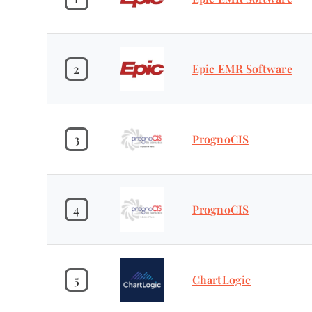
2
Epic EMR Software
3
PrognoCIS
4
PrognoCIS
5
ChartLogic