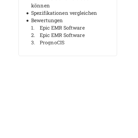
können
Spezifikationen vergleichen
Bewertungen
Epic EMR Software
Epic EMR Software
PrognoCIS
PrognoCIS
ChartLogic
ChartLogic
CareCloud
CareCloud
NextGen Healthcare
NextGen Healthcare
Weitere HNO-EMR-Software
Verwandte Bewertungen
Auswahlkriterien
So treffen Sie die richtige Wahl
Was ist HNO-EMR-Software?