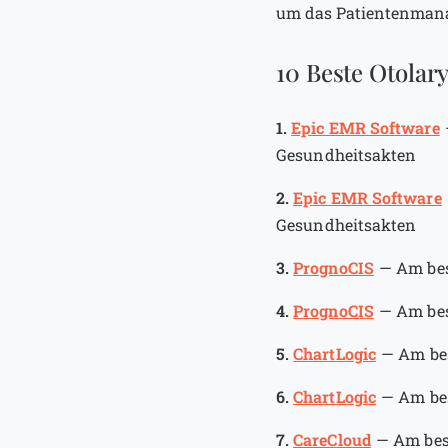
um das Patientenmanag
10 Beste Otolar
1.
Epic EMR Software
Gesundheitsakten
2.
Epic EMR Software
Gesundheitsakten
3.
PrognoCIS
—
Am bes
4.
PrognoCIS
—
Am bes
5.
ChartLogic
—
Am be
6.
ChartLogic
—
Am be
7.
CareCloud
—
Am bes