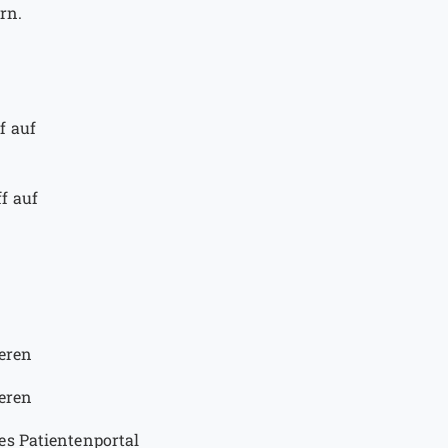
rn.
f auf
f auf
eren
eren
es Patientenportal