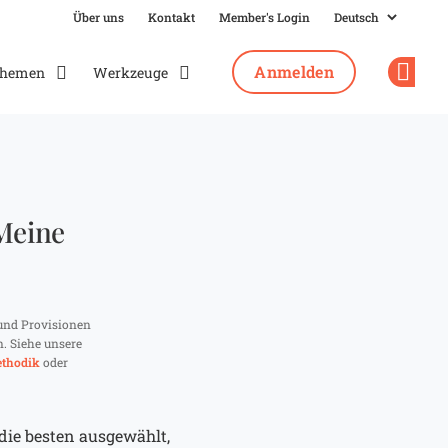
Über uns
Kontakt
Member's Login
Anmelden
hemen
Werkzeuge
Op
Meine
und Provisionen
n. Siehe unsere
thodik
oder
die besten ausgewählt,