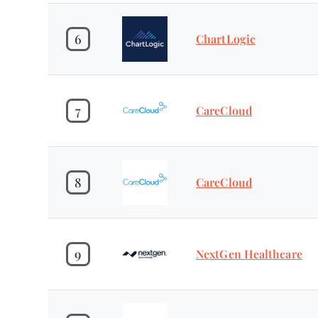
6
ChartLogic
7
CareCloud
8
CareCloud
9
NextGen Healthcare