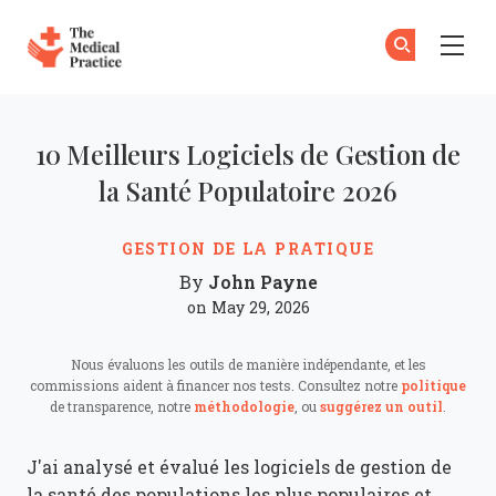
The Medical Practice
Ab
S'
Skip to main content
10 Meilleurs Logiciels de Gestion de
la Santé Populatoire 2026
GESTION DE LA PRATIQUE
John Payne
By
on May 29, 2026
Nous évaluons les outils de manière indépendante, et les
commissions aident à financer nos tests. Consultez notre
politique
de transparence, notre
méthodologie
, ou
suggérez un outil
.
J'ai analysé et évalué les logiciels de gestion de
la santé des populations les plus populaires et