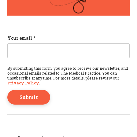
Facebook
Your email
*
This field is for validation purposes and should b
By submitting this form, you agree to receive our newsletter, and
occasional emails related to The Medical Practice. You can
unsubscribe at any time. For more details, please review our
Privacy Policy
.