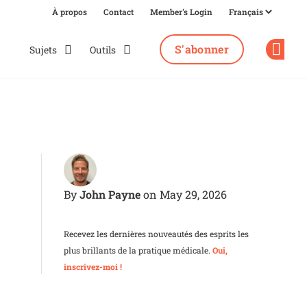
À propos
Contact
Member's Login
S'abonner
Sujets
Outils
Op
John Payne
By
on May 29, 2026
Recevez les dernières nouveautés des esprits les
plus brillants de la pratique médicale.
Oui,
inscrivez-moi !