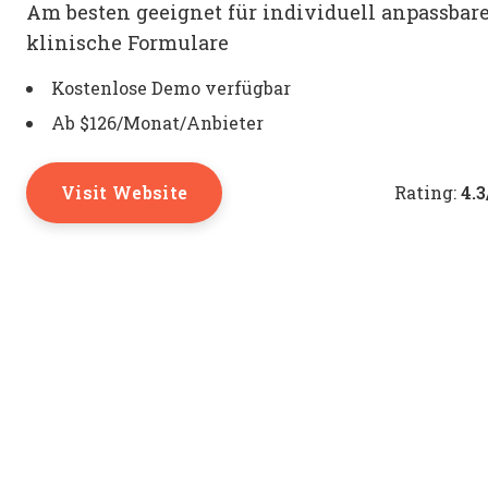
Am besten geeignet für individuell anpassbar
klinische Formulare
Kostenlose Demo verfügbar
Ab $126/Monat/Anbieter
Visit Website
4.3
Rating: