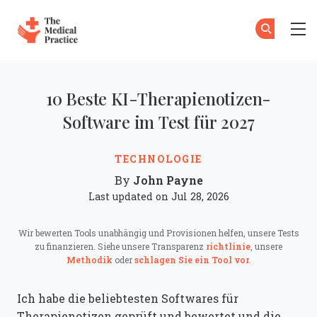
The Medical Practice
Z
A
Skip to main content
10 Beste KI-Therapienotizen-
Software im Test für 2027
TECHNOLOGIE
John Payne
By
Last updated on Jul 28, 2026
Wir bewerten Tools unabhängig und Provisionen helfen, unsere Tests
zu finanzieren. Siehe unsere Transparenz
richtlinie
, unsere
Methodik
oder
schlagen Sie ein Tool vor
.
Ich habe die beliebtesten Softwares für
Therapienotizen geprüft und bewertet und die