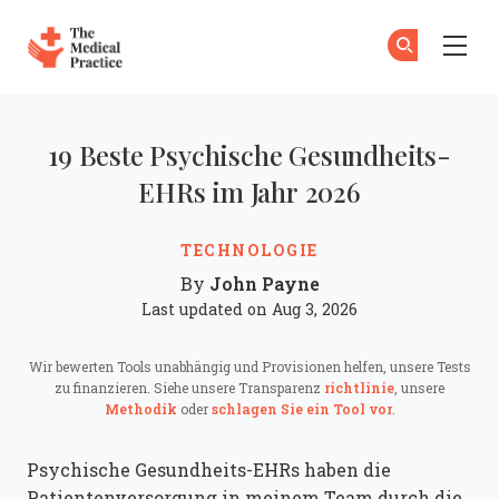
The Medical Practice
Zu
An
Skip to main content
19 Beste Psychische Gesundheits-
EHRs im Jahr 2026
TECHNOLOGIE
John Payne
By
Last updated on Aug 3, 2026
Wir bewerten Tools unabhängig und Provisionen helfen, unsere Tests
zu finanzieren. Siehe unsere Transparenz
richtlinie
, unsere
Methodik
oder
schlagen Sie ein Tool vor
.
Psychische Gesundheits-EHRs haben die
Patientenversorgung in meinem Team durch die