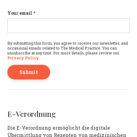
Email
Your email
*
This field is for validation purposes and should b
By submitting this form, you agree to receive our newsletter, and
occasional emails related to The Medical Practice. You can
unsubscribe at any time. For more details, please review our
Privacy Policy
.
E-Verordnung
Die E-Verordnung ermöglicht die digitale
Übermittlung von Rezepten von medizinischen