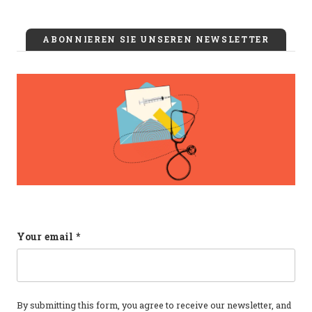
ABONNIEREN SIE UNSEREN NEWSLETTER
Comments
Your email
*
This field is for validation purposes and should b
By submitting this form, you agree to receive our newsletter, and