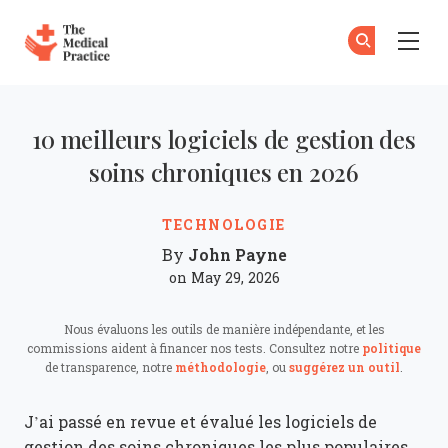
The Medical Practice
Ab
S'
Skip to main content
10 meilleurs logiciels de gestion des
soins chroniques en 2026
TECHNOLOGIE
John Payne
By
on May 29, 2026
Nous évaluons les outils de manière indépendante, et les
commissions aident à financer nos tests. Consultez notre
politique
de transparence, notre
méthodologie
, ou
suggérez un outil
.
J’ai passé en revue et évalué les logiciels de
gestion des soins chroniques les plus populaires