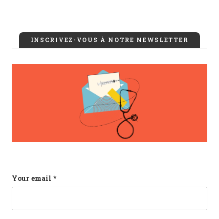
INSCRIVEZ-VOUS À NOTRE NEWSLETTER
Company
Your email
*
This field is for validation purposes and should b