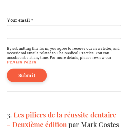
Facebook
Your email
*
This field is for validation purposes and should b
By submitting this form, you agree to receive our newsletter, and
occasional emails related to The Medical Practice. You can
unsubscribe at any time. For more details, please review our
Privacy Policy
.
Les piliers de la réussite dentaire
3.
– Deuxième édition
par Mark Costes