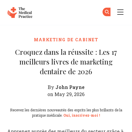
The Medical Practice
Ab
S'
Skip to main content
MARKETING DE CABINET
Croquez dans la réussite : Les 17
meilleurs livres de marketing
dentaire de 2026
John Payne
By
on May 29, 2026
Recevez les dernières nouveautés des esprits les plus brillants de la
pratique médicale.
Oui, inscrivez-moi !
Apprenez auprès des meilleurs du secteur grâce à