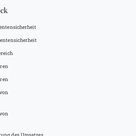
ick
entensicherheit
entensicherheit
ereich
eren
eren
 von
 von
rung des Umsatzes