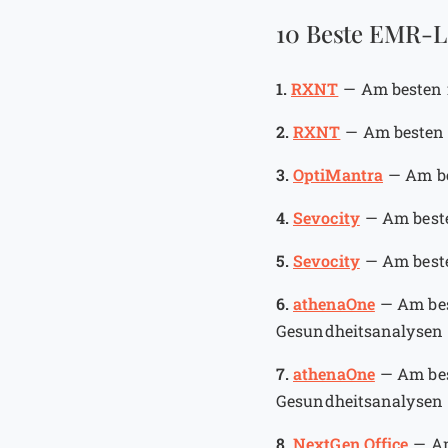
10 Beste EMR-Lö
1.
RXNT
—
Am besten 
2.
RXNT
—
Am besten 
3.
OptiMantra
—
Am be
4.
Sevocity
—
Am beste
5.
Sevocity
—
Am beste
6.
athenaOne
—
Am bes
Gesundheitsanalysen
7.
athenaOne
—
Am bes
Gesundheitsanalysen
8.
NextGen Office
—
Am