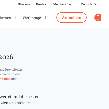
Über uns
Kontakt
Member's Login
Anmelden
hemen
Werkzeuge
Op
 2026
und Provisionen
n. Siehe unsere
thodik
oder
wertet und die besten
zienz zu steigern.