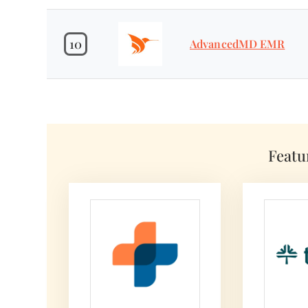
10
AdvancedMD EMR
Featu