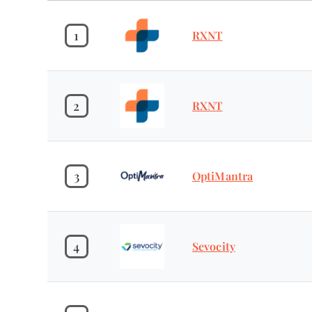
1
RXNT
2
RXNT
3
OptiMantra
4
Sevocity