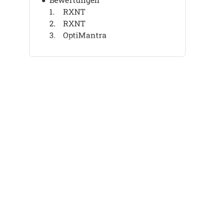
RXNT
RXNT
OptiMantra
Sevocity
Sevocity
athenaOne
athenaOne
NextGen Office
NextGen Office
AdvancedMD EMR
Weitere Urgent Care EMR
Ähnliche Bewertungen
Auswahlkriterien
So wählen Sie aus
Was ist Urgent Care EMR?
Funktionen
Vorteile
Kosten & Preise