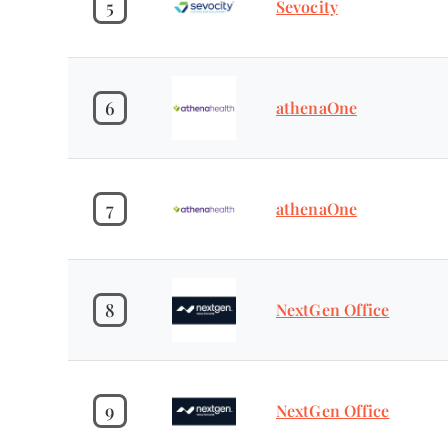
5
Sevocity
6
athenaOne
7
athenaOne
8
NextGen Office
9
NextGen Office