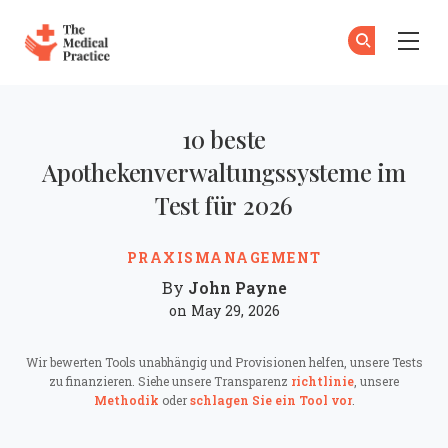
The Medical Practice
Zu
An
Skip to main content
10 beste
Apothekenverwaltungssysteme im
Test für 2026
PRAXISMANAGEMENT
John Payne
By
on May 29, 2026
Wir bewerten Tools unabhängig und Provisionen helfen, unsere Tests
zu finanzieren. Siehe unsere Transparenz
richtlinie
, unsere
Methodik
oder
schlagen Sie ein Tool vor
.