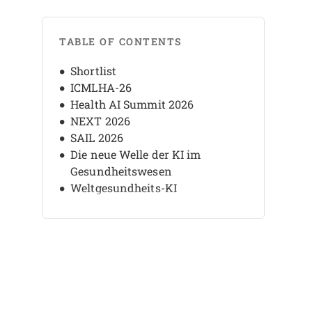
TABLE OF CONTENTS
Shortlist
ICMLHA-26
Health AI Summit 2026
NEXT 2026
SAIL 2026
Die neue Welle der KI im
Gesundheitswesen
Weltgesundheits-KI
Internationale Konferenz zu KI-
Gesundheitsversorgung
DHAI Innovationsgipfel
HealthAI2026
Künstliche Intelligenz im
Gesundheitswesen
KI im Gesundheitsgipfel