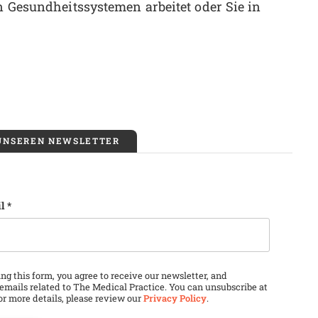
en Gesundheitssystemen arbeitet oder Sie in
 UNSEREN NEWSLETTER
l
*
ld is for validation purposes and should be left unchang
ng this form, you agree to receive our newsletter, and
emails related to The Medical Practice. You can unsubscribe at
or more details, please review our
Privacy Policy
.