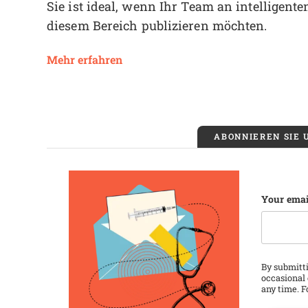
Sie ist ideal, wenn Ihr Team an intelligent
diesem Bereich publizieren möchten.
Opens new window
Mehr erfahren
ABONNIEREN SIE
Name
Your emai
This fie
By submitti
occasional 
any time. F