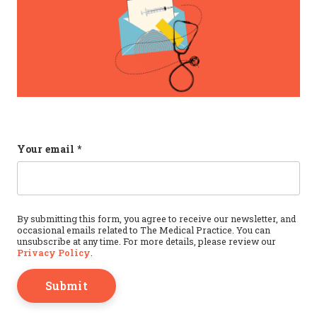
LinkedIn
Your email
*
This field is for validation purposes and should b
By submitting this form, you agree to receive our newsletter, and
occasional emails related to The Medical Practice. You can
unsubscribe at any time. For more details, please review our
Privacy Policy
.