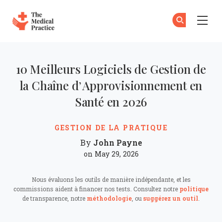
The Medical Practice
Ab
S'
Skip to main content
10 Meilleurs Logiciels de Gestion de
la Chaîne d’Approvisionnement en
Santé en 2026
GESTION DE LA PRATIQUE
John Payne
By
on May 29, 2026
Nous évaluons les outils de manière indépendante, et les
commissions aident à financer nos tests. Consultez notre
politique
de transparence, notre
méthodologie
, ou
suggérez un outil
.