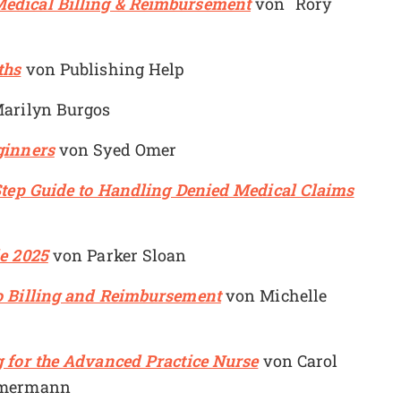
edical Billing & Reimbursement
von Rory
ths
von Publishing Help
arilyn Burgos
ginners
von Syed Omer
Step Guide to Handling Denied Medical Claims
e 2025
von Parker Sloan
o Billing and Reimbursement
von Michelle
 for the Advanced Practice Nurse
von
Carol
immermann