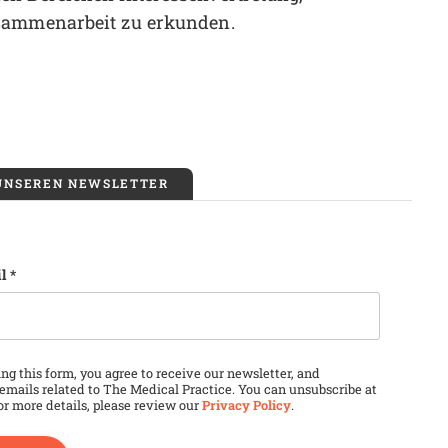
usammenarbeit zu erkunden.
 UNSEREN NEWSLETTER
m
l
*
ld is for validation purposes and should be left unchang
ng this form, you agree to receive our newsletter, and
emails related to The Medical Practice. You can unsubscribe at
or more details, please review our
Privacy Policy
.