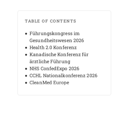
TABLE OF CONTENTS
Führungskongress im
Gesundheitswesen 2026
Health 2.0 Konferenz
Kanadische Konferenz für
ärztliche Führung
NHS ConfedExpo 2026
CCHL Nationalkonferenz 2026
CleanMed Europe
ADLM 2026
MEDevice Boston
RISE West 2026
LeadHERship Gipfel 2026
HLTH 2026