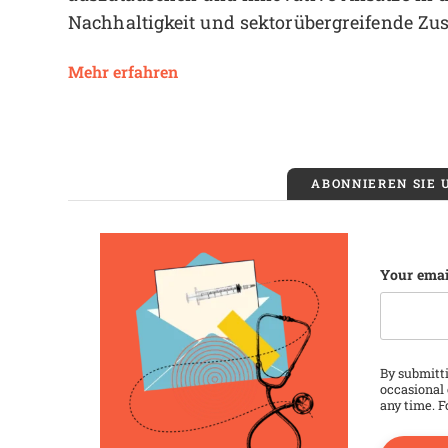
Nachhaltigkeit und sektorübergreifende Z
Opens new window
Mehr erfahren
ABONNIEREN SIE
Instagra
Your emai
This fie
By submitti
occasional 
any time. F