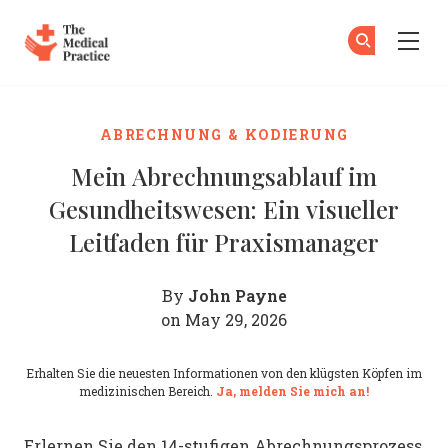
The Medical Practice
Zu
An
Skip to main content
ABRECHNUNG & KODIERUNG
Mein Abrechnungsablauf im
Gesundheitswesen: Ein visueller
Leitfaden für Praxismanager
John Payne
By
on May 29, 2026
Erhalten Sie die neuesten Informationen von den klügsten Köpfen im
medizinischen Bereich.
Ja, melden Sie mich an!
Erlernen Sie den 14-stufigen Abrechnungsprozess