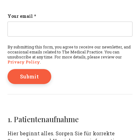
Comments
Your email
*
This field is for validation purposes and should b
By submitting this form, you agree to receive our newsletter, and
occasional emails related to The Medical Practice. You can
unsubscribe at any time. For more details, please review our
Privacy Policy
.
1. Patientenaufnahme
Hier beginnt alles. Sorgen Sie für korrekte