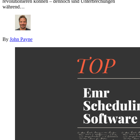
revolutionieren können – dennoch sind Unterbrechungen
während…
By
John Payne