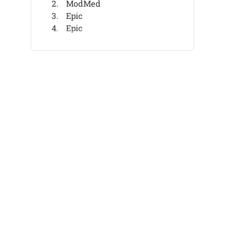
ModMed
Epic
Epic
AllegianceMD
AllegianceMD
ChartLogic
ChartLogic
Greenway Health
Greenway Health
Autres logiciels DME pour la
gastroentérologie
Avis associés
Critères de sélection
Comment choisir
Qu’est-ce qu’un DME pour la
gastroentérologie ?
Fonctionnalités
Avantages
Coûts et prix