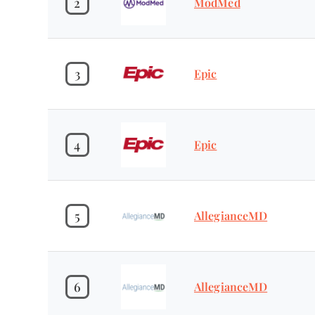
2
ModMed
3
Epic
4
Epic
5
AllegianceMD
6
AllegianceMD