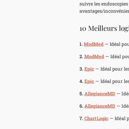
suivre les endoscopies
avantages/inconvénient
10 Meilleurs log
1.
ModMed
—
Idéal po
2.
ModMed
—
Idéal po
3.
Epic
—
Idéal pour l
4.
Epic
—
Idéal pour l
5.
AllegianceMD
—
Idé
6.
AllegianceMD
—
Idé
7.
ChartLogic
—
Idéal 