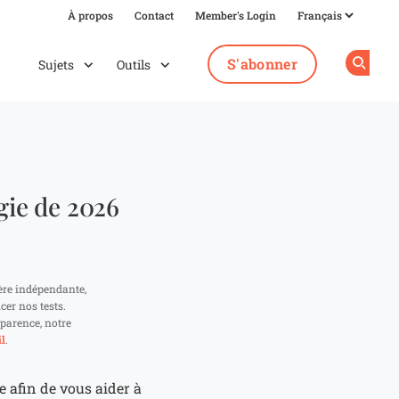
À propos
Contact
Member's Login
S'abonner
Sujets
Outils
Op
gie de 2026
ère indépendante,
cer nos tests.
parence, notre
l
.
 afin de vous aider à