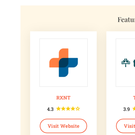
Featu
RXNT
4.3
3.9
Visit Website
Visi