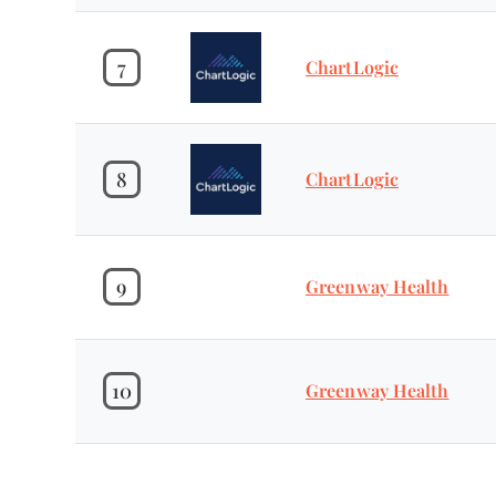
7
ChartLogic
8
ChartLogic
9
Greenway Health
10
Greenway Health