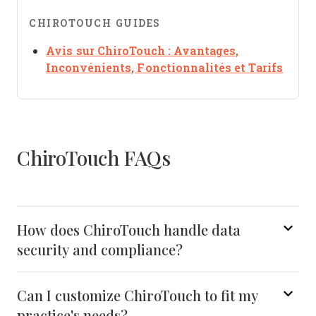
CHIROTOUCH GUIDES
Avis sur ChiroTouch : Avantages,
Open
Inconvénients, Fonctionnalités et Tarifs
ChiroTouch FAQs
How does ChiroTouch handle data
security and compliance?
Can I customize ChiroTouch to fit my
practice's needs?