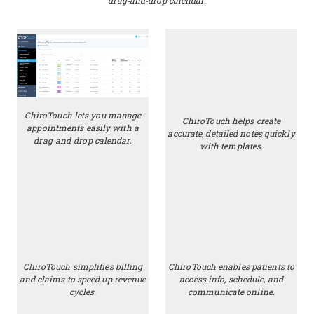
drag‑and‑drop calendar.
ChiroTouch lets you manage
ChiroTouch helps create
appointments easily with a
accurate, detailed notes quickly
drag‑and‑drop calendar.
with templates.
ChiroTouch simplifies billing
ChiroTouch enables patients to
and claims to speed up revenue
access info, schedule, and
cycles.
communicate online.