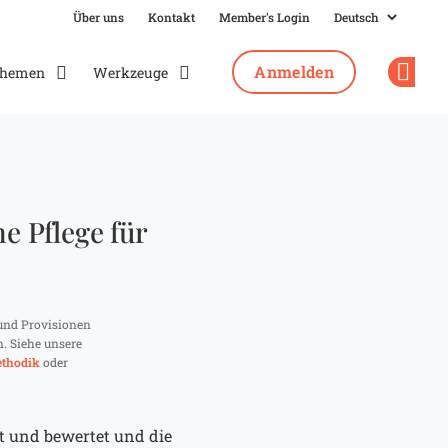
Über uns
Kontakt
Member's Login
Anmelden
hemen
Werkzeuge
Op
e Pflege für
und Provisionen
n. Siehe unsere
thodik
oder
ft und bewertet und die