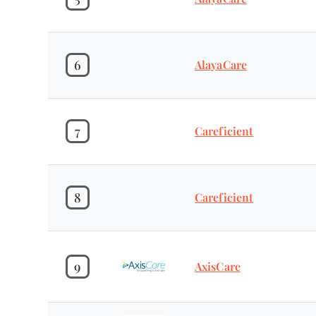
6
AlayaCare
7
Careficient
8
Careficient
9
AxisCare