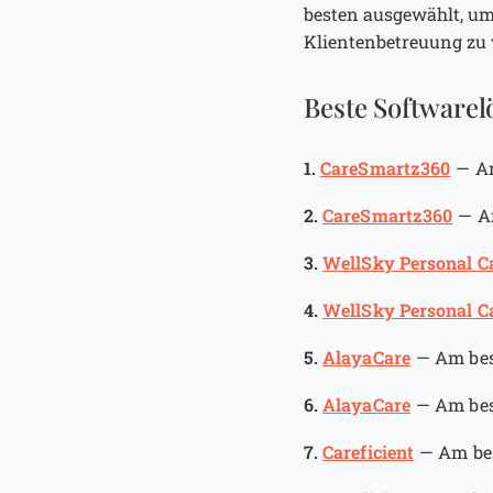
besten ausgewählt, um
Klientenbetreuung zu 
Beste Softwarelö
1.
CareSmartz360
—
A
2.
CareSmartz360
—
A
3.
WellSky Personal C
4.
WellSky Personal C
5.
AlayaCare
—
Am bes
6.
AlayaCare
—
Am bes
7.
Careficient
—
Am bes