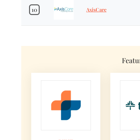
10
AxisCare
Featu