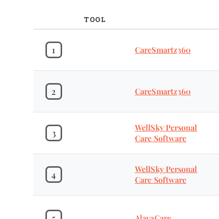
TOOL
1
CareSmartz360
2
CareSmartz360
WellSky Personal
3
Care Software
WellSky Personal
4
Care Software
5
AlayaCare