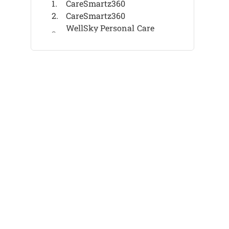
CareSmartz360
CareSmartz360
WellSky Personal Care
Software
WellSky Personal Care
Software
AlayaCare
AlayaCare
Careficient
Careficient
AxisCare
AxisCare
Weitere Software für private
häusliche Pflege
Verwandte Bewertungen
Auswahlkriterien
So wählen Sie aus
Was ist Software für private
häusliche Pflege?