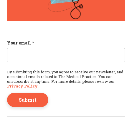
Phone
Your email
*
This field is for validation purposes and should b
By submitting this form, you agree to receive our newsletter, and
occasional emails related to The Medical Practice. You can
unsubscribe at any time. For more details, please review our
Privacy Policy
.