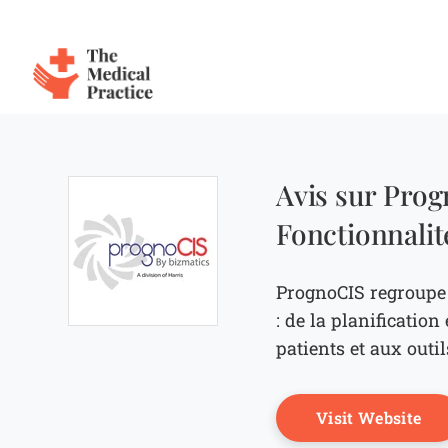
The Medical Practice
Skip to main content
Avis sur Prog
Fonctionnalité
PrognoCIS regroupe 
: de la planificatio
Opens new window
patients et aux outi
Op
Visit Website