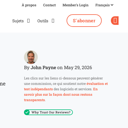
À propos
Contact
Member's Login
S'abonner
Sujets
Outils
Op
John Payne
By
on May 29, 2026
Les clics sur les liens ci-dessous peuvent générer
rme
une commission, ce qui soutient notre
évaluation et
test indépendants
des logiciels et services.
En
savoir plus sur la façon dont nous restons
transparents
.
Why Trust Our Reviews?