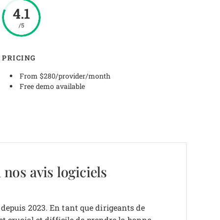
4.1
/5
PRICING
From $280/provider/month
Free demo available
 nos avis logiciels
 depuis 2023. En tant que dirigeants de
t crucial et difficile de prendre la bonne