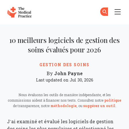
The Medical Practice
Ab
S'
Skip to main content
10 meilleurs logiciels de gestion des
soins évalués pour 2026
GESTION DES SOINS
John Payne
By
Last updated on Jul 30, 2026
Nous évaluons les outils de manière indépendante, et les
commissions aident à financer nos tests. Consultez notre
politique
de transparence, notre
méthodologie
, ou
suggérez un outil
.
J’ai examiné et évalué les logiciels de gestion
des soins les plus populaires et sélectionné les