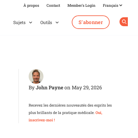
À propos
Contact
Member's Login
S'abonner
Sujets
Outils
Op
John Payne
By
on May 29, 2026
Recevez les dernières nouveautés des esprits les
plus brillants de la pratique médicale.
Oui,
inscrivez-moi !