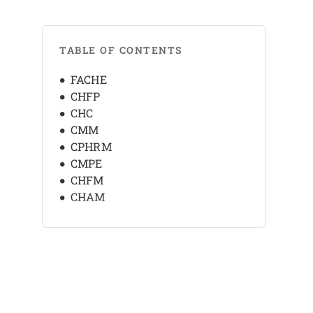
TABLE OF CONTENTS
FACHE
CHFP
CHC
CMM
CPHRM
CMPE
CHFM
CHAM
BCHM
CHAP
CPHIMS
CPHQ
CMOM
RMM