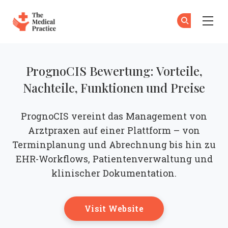
The Medical Practice
Zu
An
Skip to main content
PrognoCIS Bewertung: Vorteile,
Nachteile, Funktionen und Preise
PrognoCIS vereint das Management von
Arztpraxen auf einer Plattform – von
Terminplanung und Abrechnung bis hin zu
EHR-Workflows, Patientenverwaltung und
klinischer Dokumentation.
Opens New Windo
Visit Website