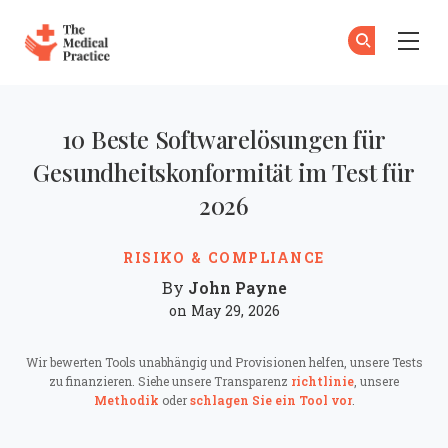
The Medical Practice
Zu
An
Skip to main content
10 Beste Softwarelösungen für
Gesundheitskonformität im Test für
2026
RISIKO & COMPLIANCE
John Payne
By
on May 29, 2026
Wir bewerten Tools unabhängig und Provisionen helfen, unsere Tests
zu finanzieren. Siehe unsere Transparenz
richtlinie
, unsere
Methodik
oder
schlagen Sie ein Tool vor
.