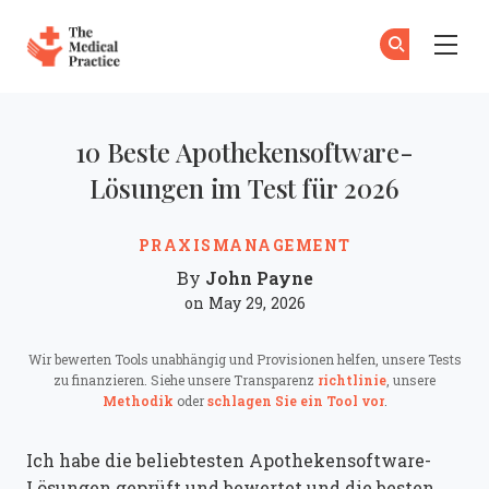
The Medical Practice
Zu
An
Skip to main content
10 Beste Apothekensoftware-
Lösungen im Test für 2026
PRAXISMANAGEMENT
John Payne
By
on May 29, 2026
Wir bewerten Tools unabhängig und Provisionen helfen, unsere Tests
zu finanzieren. Siehe unsere Transparenz
richtlinie
, unsere
Methodik
oder
schlagen Sie ein Tool vor
.
Ich habe die beliebtesten Apothekensoftware-
Lösungen geprüft und bewertet und die besten