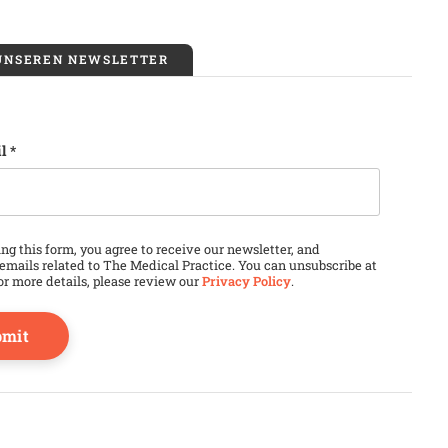
 UNSEREN NEWSLETTER
l
*
ld is for validation purposes and should be left unchang
ng this form, you agree to receive our newsletter, and
emails related to The Medical Practice. You can unsubscribe at
or more details, please review our
Privacy Policy
.