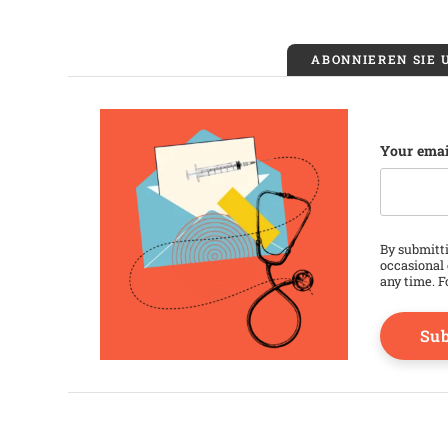
ABONNIEREN SIE
Name
Your emai
This fie
By submitti
occasional 
any time. F