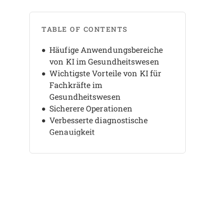
TABLE OF CONTENTS
Häufige Anwendungsbereiche
von KI im Gesundheitswesen
Wichtigste Vorteile von KI für
Fachkräfte im
Gesundheitswesen
Sicherere Operationen
Verbesserte diagnostische
Genauigkeit
Schnellere
Verwaltungsaufgaben
Mustererkennung in der
diagnostischen Bildgebung
Fernüberwachung
Bessere Patientenversorgung
Betrugsprävention