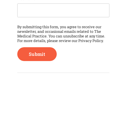
This field is for validation purposes and should
By submitting this form, you agree to receive our
newsletter, and occasional emails related to The
Medical Practice. You can unsubscribe at any time.
For more details, please review our
Privacy Policy
.