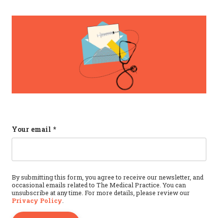
Instagram
Your email
*
This field is for validation purposes and should b
By submitting this form, you agree to receive our newsletter, and
occasional emails related to The Medical Practice. You can
unsubscribe at any time. For more details, please review our
Privacy Policy
.