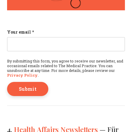
Comments
Your email
*
This field is for validation purposes and should b
By submitting this form, you agree to receive our newsletter, and
occasional emails related to The Medical Practice. You can
unsubscribe at any time. For more details, please review our
Privacy Policy
.
Health Affairs Newsletters
4.
— Für