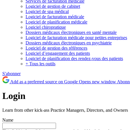
Services de facturation médicale
Logiciel de gestion de cabinet
Logiciel de spa médical
Logiciel de facturation médicale
Logiciel de planification médicale
Logiciel chiropratique
Dossiers médicaux électroniques en santé mentale
Logiciel de facturation médicale pour petites entreprises
Dossiers médicaux électroniques en psychiatrie
Logiciel de gestion des références
Logiciel d’engagement des patients
Logiciel de planification des rendez-vous des patients
+ Tous les outils
S'abonner
Add as a preferred source on Google
Opens new window
Abonne
Login
Learn from other kick-ass Practice Managers, Directors, and Owners
Name