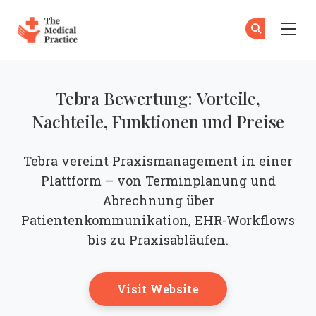
The Medical Practice
Zu
An
Skip to main content
Tebra Bewertung: Vorteile,
Nachteile, Funktionen und Preise
Tebra vereint Praxismanagement in einer
Plattform – von Terminplanung und
Abrechnung über
Patientenkommunikation, EHR-Workflows
bis zu Praxisabläufen.
Opens New Windo
Visit Website