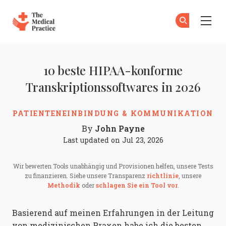
The Medical Practice
Zu
An
Skip to main content
10 beste HIPAA-konforme
Transkriptionssoftwares in 2026
PATIENTENEINBINDUNG & KOMMUNIKATION
John Payne
By
Last updated on Jul 23, 2026
Wir bewerten Tools unabhängig und Provisionen helfen, unsere Tests
zu finanzieren. Siehe unsere Transparenz
richtlinie
, unsere
Methodik
oder
schlagen Sie ein Tool vor
.
Basierend auf meinen Erfahrungen in der Leitung
von medizinischen Praxen habe ich die besten