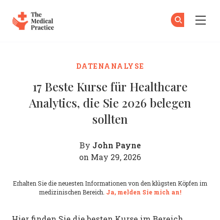
The Medical Practice
Zu
An
Skip to main content
DATENANALYSE
17 Beste Kurse für Healthcare
Analytics, die Sie 2026 belegen
sollten
John Payne
By
on May 29, 2026
Erhalten Sie die neuesten Informationen von den klügsten Köpfen im
medizinischen Bereich.
Ja, melden Sie mich an!
Hier finden Sie die besten Kurse im Bereich